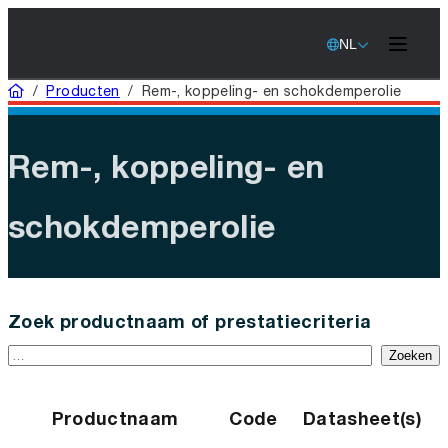
NL
Home
/
Producten
/
Rem-, koppeling- en schokdemperolie
Rem-, koppeling- en
schokdemperolie
Zoek productnaam of prestatiecriteria
Zoeken
Productnaam
Code
Datasheet(s)