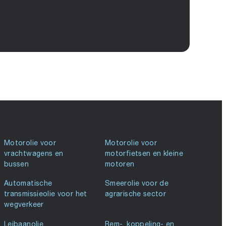
Motorolie voor
Motorolie voor
vrachtwagens en
motorfietsen en kleine
bussen
motoren
Automatische
Smeerolie voor de
transmissieolie voor het
agrarische sector
wegverkeer
Leibaanolie
Rem-, koppeling- en