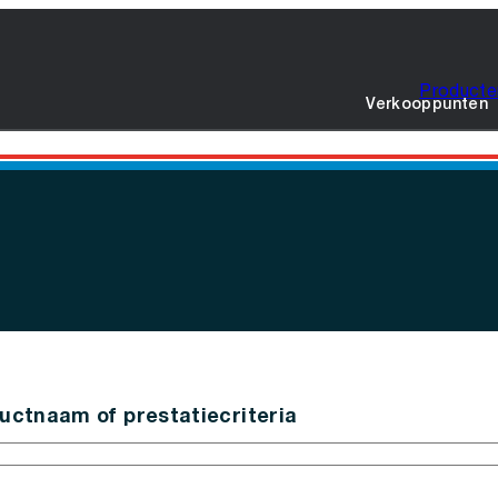
Producte
Verkooppunten
uctnaam of prestatiecriteria