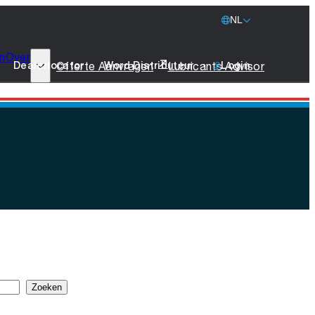
NL
n
Over
77 Lubricants
Offerte Aanvragen
Lubricants Advisor
Dealerlocator
Word Distributeur
Login
Duurzaamheid
Scheepvaart
Stichting leeuw
Merchandise
Neem Contact Op
Zoeken