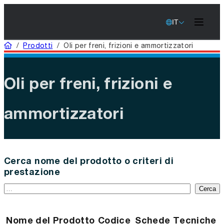
IT
Casa
/
Prodotti
/
Oli per freni, frizioni e ammortizzatori
Oli per freni, frizioni e
ammortizzatori
Cerca nome del prodotto o criteri di
prestazione
Cerca
Nome del Prodotto
Codice
Schede Tecniche