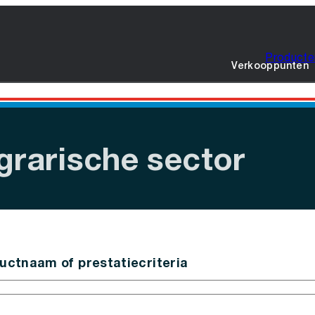
Producte
Verkooppunten
grarische sector
uctnaam of prestatiecriteria