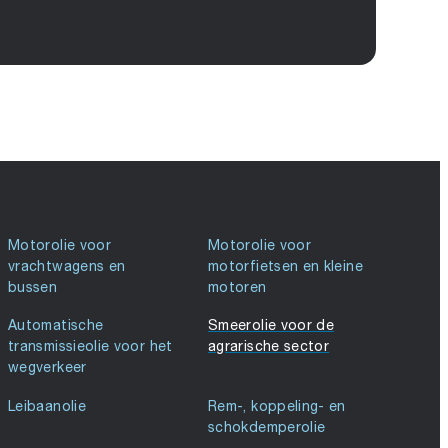
Motorolie voor
Motorolie voor
vrachtwagens en
motorfietsen en kleine
bussen
motoren
Automatische
Smeerolie voor de
transmissieolie voor het
agrarische sector
wegverkeer
Leibaanolie
Rem-, koppeling- en
schokdemperolie