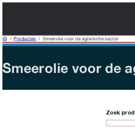
Home
/
Producten
/
Smeerolie voor de agrarische sector
Smeerolie voor de a
Zoek prod