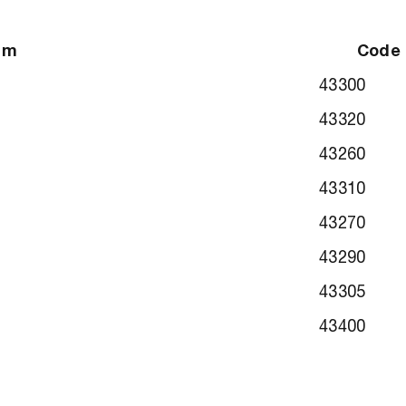
am
Code
43300
43320
43260
43310
43270
43290
43305
43400