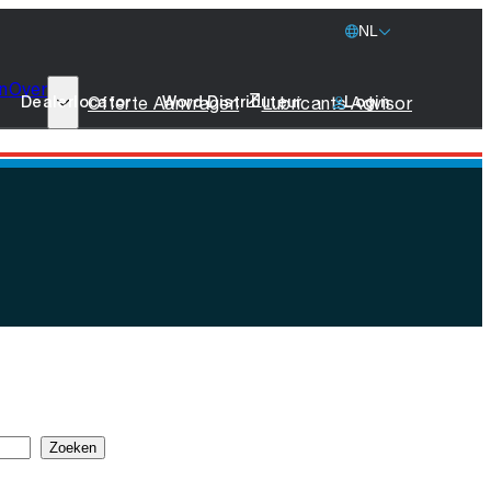
NL
n
Over
77 Lubricants
Offerte Aanvragen
Lubricants Advisor
Dealerlocator
Word Distributeur
Login
Duurzaamheid
Scheepvaart
Stichting leeuw
Merchandise
Neem Contact Op
Zoeken