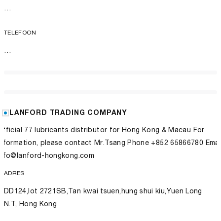
…
TELEFOON
…
LANFORD TRADING COMPANY
Official 77 lubricants distributor for Hong Kong & Macau For
information, please contact Mr.Tsang Phone +852 65866780 Emai
info@lanford-hongkong.com
ADRES
DD124,lot 2721SB,Tan kwai tsuen,hung shui kiu,Yuen Long
N.T, Hong Kong