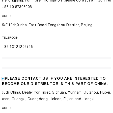
Heilongjiang. For more information, please contact Mr. Sun,Tel:
+86 10 87306008.
ADRES
5/F,13th,Xinhai East Road,Tongzhou District, Beijing
TELEFOON
+86 13121296715
PLEASE CONTACT US IF YOU ARE INTERESTED TO
BECOME OUR DISTRIBUTOR IN THIS PART OF CHINA.
South China. Dealer for Tibet, Sichuan, Yunnam, Guizhou, Hubei,
Hunan, Guangxi, Guangdong, Hainan, Fujian and Jiangxi.
ADRES