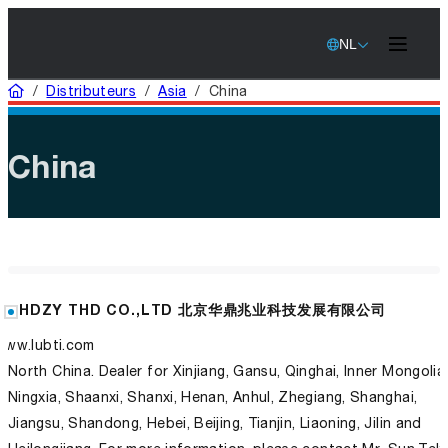
NL
Home
/
Distributeurs
/
Asia
/
China
China
HDZY THD CO.,LTD 北京华鼎兆业科技发展有限公司
www.lubti.com
North China. Dealer for Xinjiang, Gansu, Qinghai, Inner Mongolia
Ningxia, Shaanxi, Shanxi, Henan, Anhul, Zhegiang, Shanghai,
Jiangsu, Shandong, Hebei, Beijing, Tianjin, Liaoning, Jilin and