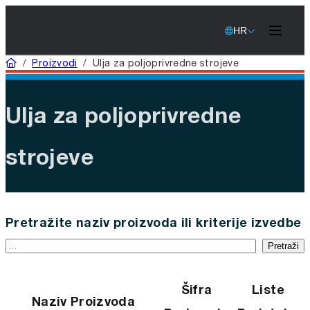
HR
Home
/
Proizvodi
/
Ulja za poljoprivredne strojeve
Ulja za poljoprivredne
strojeve
Pretražite naziv proizvoda ili kriterije izvedbe
Pretraži
Šifra
Liste
Naziv Proizvoda