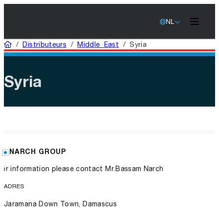
NL
Home
/
Distributeurs
/
Middle East
/
Syria
Syria
NARCH GROUP
For information please contact Mr.Bassam Narch
ADRES
Jaramana Down Town, Damascus