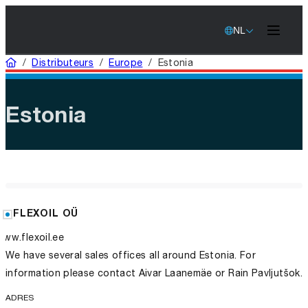
NL
Home
/
Distributeurs
/
Europe
/
Estonia
Estonia
FLEXOIL OÜ
www.flexoil.ee
We have several sales offices all around Estonia. For
information please contact Aivar Laanemäe or Rain Pavljutšok.
ADRES