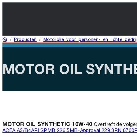
Home
/
Producten
/
Motorolie voor personen- en lichte bedri
MOTOR OIL SYNTHE
MOTOR OIL SYNTHETIC 10W-40
Overtreft de volgen
ACEA A3/B4
API SP
MB 226.5
MB-Approval 229.3
RN 0700