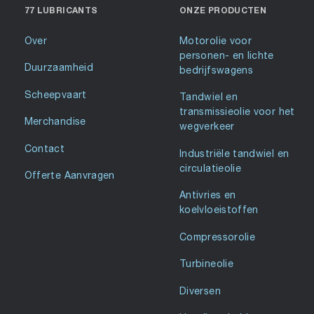
77 LUBRICANTS
ONZE PRODUCTEN
Over
Motorolie voor
personen- en lichte
Duurzaamheid
bedrijfswagens
Scheepvaart
Tandwiel en
transmissieolie voor het
Merchandise
wegverkeer
Contact
Industriële tandwiel en
circulatieolie
Offerte Aanvragen
Antivries en
koelvloeistoffen
Compressorolie
Turbineolie
Diversen