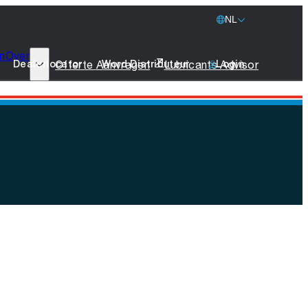
NL
n
Over
77 Lubricants
Offerte Aanvragen
Lubricants Advisor
Dealerlocator
Word Distributeur
Login
Duurzaamheid
Scheepvaart
Stichting leeuw
Merchandise
Neem Contact Op