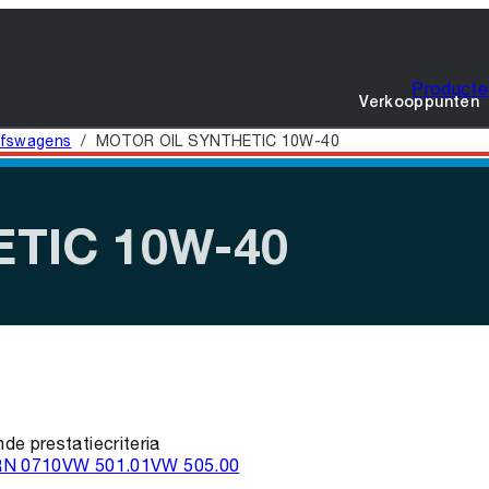
Producte
Verkooppunten
jfswagens
/
MOTOR OIL SYNTHETIC 10W-40
TIC 10W-40
de prestatiecriteria
RN 0710
VW 501.01
VW 505.00