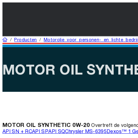
Home
/
Producten
/
Motorolie voor personen- en lichte bedri
MOTOR OIL SYNTHE
MOTOR OIL SYNTHETIC 0W-20
Overtreft de volgend
API SN + RC
API SP
API SQ
Chrysler MS-6395
Dexos™ 1 Ge