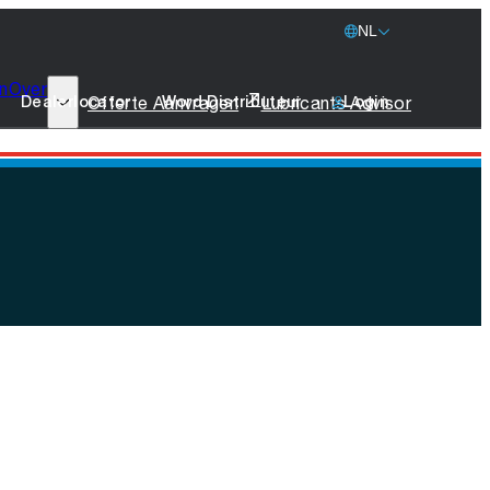
NL
n
Over
77 Lubricants
Offerte Aanvragen
Lubricants Advisor
Dealerlocator
Word Distributeur
Login
Duurzaamheid
Scheepvaart
Stichting leeuw
Merchandise
Neem Contact Op