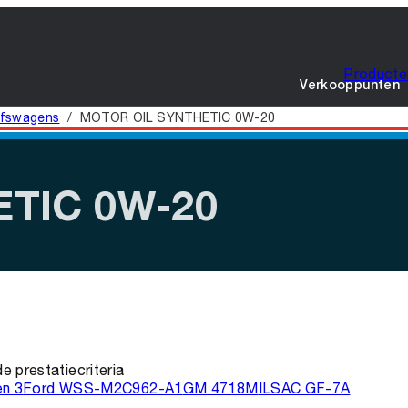
Producte
Verkooppunten
jfswagens
/
MOTOR OIL SYNTHETIC 0W-20
TIC 0W-20
e prestatiecriteria
n 3
Ford WSS-M2C962-A1
GM 4718M
ILSAC GF-7A