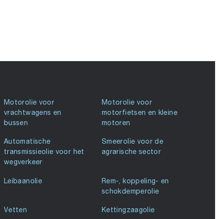
Motorolie voor
Motorolie voor
vrachtwagens en
motorfietsen en kleine
bussen
motoren
Automatische
Smeerolie voor de
transmissieolie voor het
agrarische sector
wegverkeer
Leibaanolie
Rem-, koppeling- en
schokdemperolie
Vetten
Kettingzaagolie