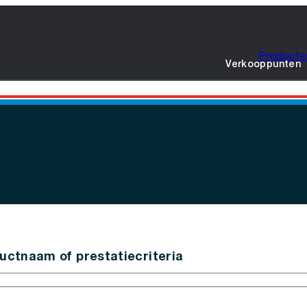
Producte
Verkooppunten
uctnaam of prestatiecriteria