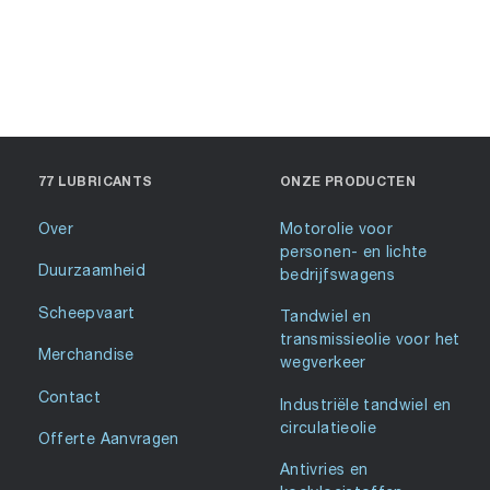
77 LUBRICANTS
ONZE PRODUCTEN
Over
Motorolie voor
personen- en lichte
Duurzaamheid
bedrijfswagens
Scheepvaart
Tandwiel en
transmissieolie voor het
Merchandise
wegverkeer
Contact
Industriële tandwiel en
circulatieolie
Offerte Aanvragen
Antivries en