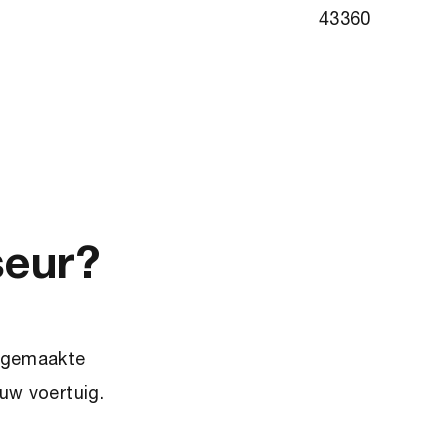
43360
seur?
 gemaakte
uw voertuig.