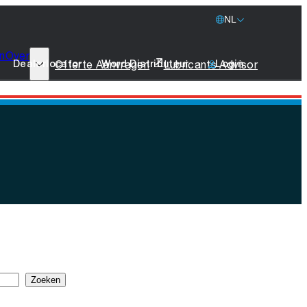
NL
n
Over
77 Lubricants
Offerte Aanvragen
Lubricants Advisor
Dealerlocator
Word Distributeur
Login
Duurzaamheid
Scheepvaart
Stichting leeuw
Merchandise
Neem Contact Op
Zoeken