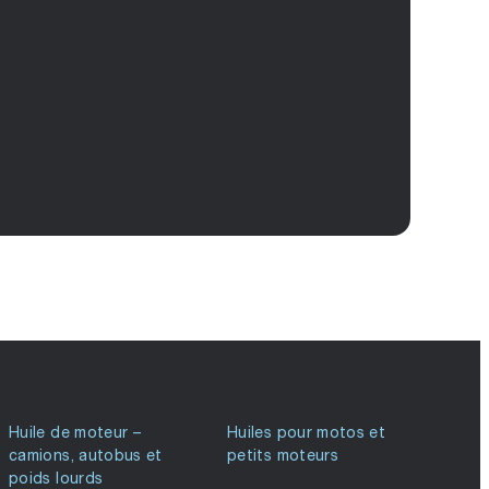
Huile de moteur –
Huiles pour motos et
camions, autobus et
petits moteurs
poids lourds