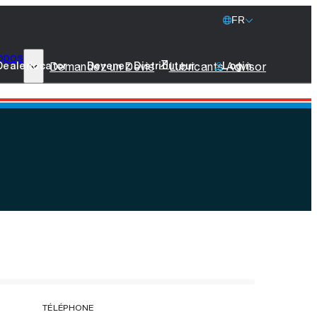
FR
opos
77 Lubricants
Demandez un Devis
Lubricants Advisor
Dealerlocator
Devenez Distributeur
Login
La Durabilité
Marine
Produits Promotionnels
Prenez Contact
TÉLÉPHONE