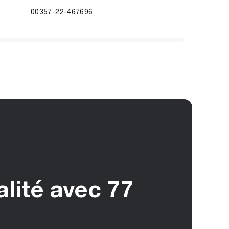
00357-22-467696
alité avec 77