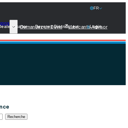
FR
opos
77 Lubricants
Demandez un Devis
Lubricants Advisor
Dealerlocator
Devenez Distributeur
Login
La Durabilité
Marine
Produits Promotionnels
Prenez Contact
ance
Recherche