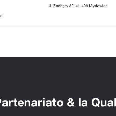
Ul. Zachęty 39, 41-409 Mysłowice
nd
Partenariato & la Qua