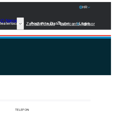
HR
i
O Nama
77 Lubricants
Zatraži Ponudu
Lubricants Advisor
Dealerlocator
Postanite Distributer
Login
Održivost Kompanije
Brodska Maziva
Promo Artikli
Stupite u Kontakt
TELEFON