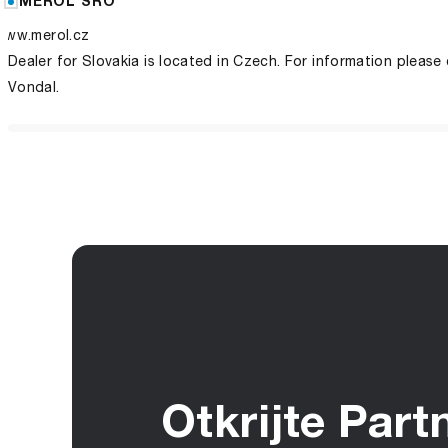
MEROL SRO
www.merol.cz
Dealer for Slovakia is located in Czech. For information please
Vondal.
Otkrijte Part