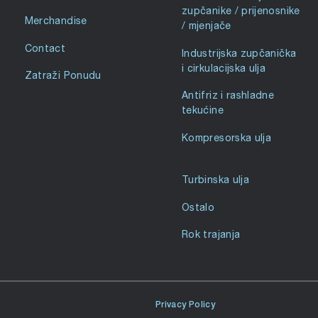
zupčanike / prijenosnike
Merchandise
/ mjenjače
Contact
Industrijska zupčanička
i cirkulacijska ulja
Zatraži Ponudu
Antifriz i rashladne
tekućine
Kompresorska ulja
Turbinska ulja
Ostalo
Rok trajanja
Privacy Policy