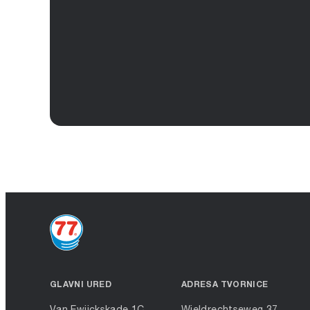
GLAVNI URED
ADRESA TVORNICE
Van Ewijckskade 1C
Wieldrechtseweg 37