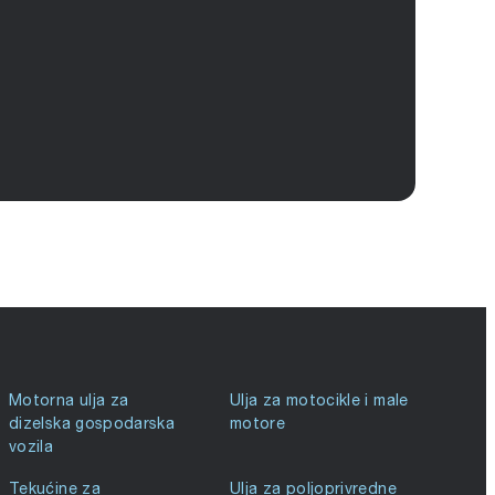
Motorna ulja za
Ulja za motocikle i male
dizelska gospodarska
motore
vozila
Tekućine za
Ulja za poljoprivredne