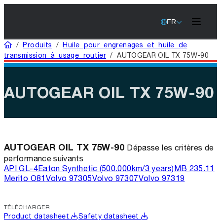
FR
Domicile
/
Produits
/
Huile pour engrenages et huile de
transmission à usage routier
/
AUTOGEAR OIL TX 75W-90
AUTOGEAR OIL TX 75W-90
AUTOGEAR OIL TX 75W-90
Dépasse les critères de
performance suivants
API GL-4
Eaton Synthetic (500.000km/3 years)
MB 235.11
Merito O81
Volvo 97305
Volvo 97307
Volvo 97319
TÉLÉCHARGER
Product datasheet
Safety datasheet