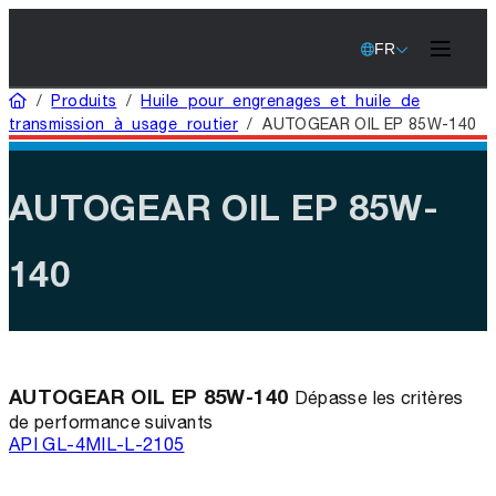
FR
Domicile
/
Produits
/
Huile pour engrenages et huile de
transmission à usage routier
/
AUTOGEAR OIL EP 85W-140
AUTOGEAR OIL EP 85W-
140
AUTOGEAR OIL EP 85W-140
Dépasse les critères
de performance suivants
API GL-4
MIL-L-2105