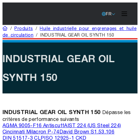
FR
Domicile
/
Produits
/
Huile industrielle pour engrenages et huile
de circulation
/
INDUSTRIAL GEAR OIL SYNTH 150
INDUSTRIAL GEAR OIL
SYNTH 150
INDUSTRIAL GEAR OIL SYNTH 150
Dépasse les
critères de performance suivants
AGMA 9005-F16 Antiscuff
AIST 224 (US Steel 224)
Cincinnati Milacron P-74
David Brown S1.53.106
DIN 51517-3 CLP
ISO 12925-1 CKD