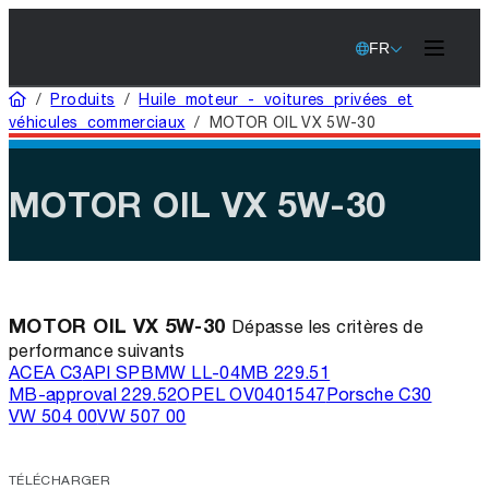
FR
Domicile
/
Produits
/
Huile moteur - voitures privées et
véhicules commerciaux
/
MOTOR OIL VX 5W-30
MOTOR OIL VX 5W-30
MOTOR OIL VX 5W-30
Dépasse les critères de
performance suivants
ACEA C3
API SP
BMW LL-04
MB 229.51
MB-approval 229.52
OPEL OV0401547
Porsche C30
VW 504 00
VW 507 00
TÉLÉCHARGER