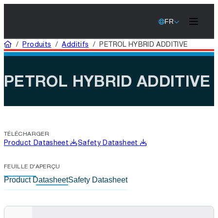
FR
Domicile
/
Produits
/
Additifs
/
PETROL HYBRID ADDITIVE
PETROL HYBRID ADDITIVE
TÉLÉCHARGER
Product Datasheet
Safety Datasheet
FEUILLE D'APERÇU
Product Datasheet
Safety Datasheet