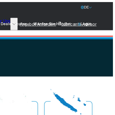
DE
r Uns
77 Lubricants
Angebot Anfordern
Lubricants Advisor
Dealerlocator
Werden Sie Händler
Login
Nachhaltigkeit
Schifffahrt
Merchandise
Nehmen Sie Kontakt