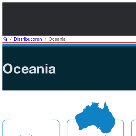
Startseite
/
Distributoren
/
Oceania
Oceania