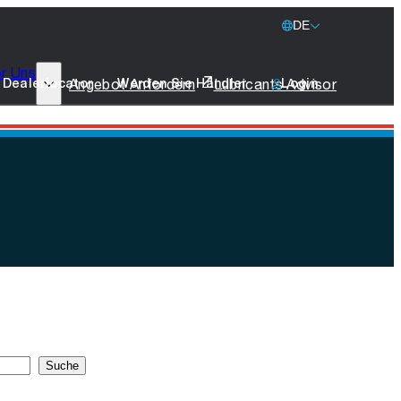
DE
r Uns
77 Lubricants
Angebot Anfordern
Lubricants Advisor
Dealerlocator
Werden Sie Händler
Login
Nachhaltigkeit
Schifffahrt
Merchandise
Nehmen Sie Kontakt
Suche