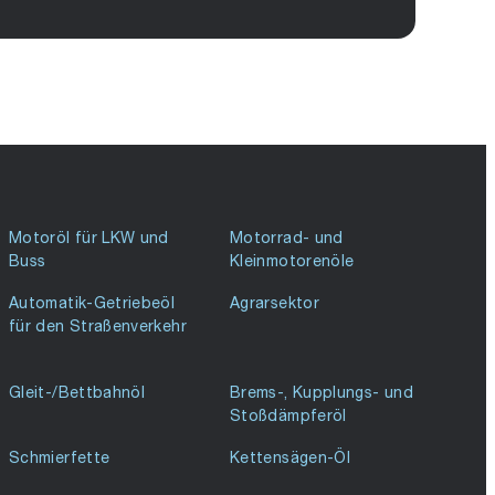
Motoröl für LKW und
Motorrad- und
Buss
Kleinmotorenöle
Automatik-Getriebeöl
Agrarsektor
für den Straßenverkehr
Gleit-/Bettbahnöl
Brems-, Kupplungs- und
Stoßdämpferöl
Schmierfette
Kettensägen-Öl