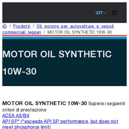
IT
Casa
/
Prodotti
/
Oli motore per autovetture e veicoli
commerciali leggeri
/
MOTOR OIL SYNTHETIC 10W-30
MOTOR OIL SYNTHETIC
10W-30
MOTOR OIL SYNTHETIC 10W-30
Supera i seguenti
criteri di prestazione
ACEA A3/B4
API SP* (*exceeds API SP performance, but does not
meet phosphorus limit)