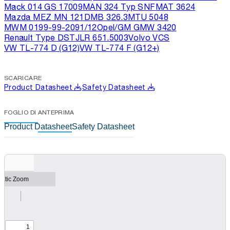
Mack 014 GS 17009
MAN 324 Typ SNF
MAT 3624
Mazda MEZ MN 121D
MB 326.3
MTU 5048
MWM 0199-99-2091/12
Opel/GM GMW 3420
Renault Type D
STJLR 651.5003
Volvo VCS
VW TL-774 D (G12)
VW TL-774 F (G12+)
SCARICARE
Product Datasheet
Safety Datasheet
FOGLIO DI ANTEPRIMA
Product Datasheet
Safety Datasheet