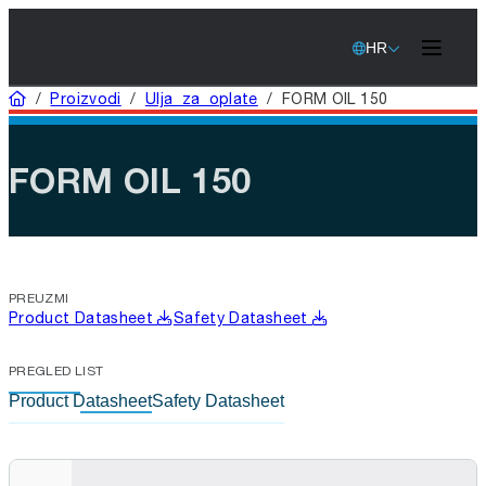
HR
Home
/
Proizvodi
/
Ulja za oplate
/
FORM OIL 150
FORM OIL 150
PREUZMI
Product Datasheet
Safety Datasheet
PREGLED LIST
Product Datasheet
Safety Datasheet