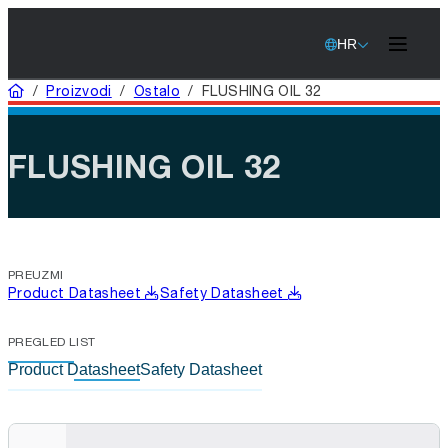
HR
Home
/
Proizvodi
/
Ostalo
/
FLUSHING OIL 32
FLUSHING OIL 32
PREUZMI
Product Datasheet
Safety Datasheet
PREGLED LIST
Product Datasheet
Safety Datasheet