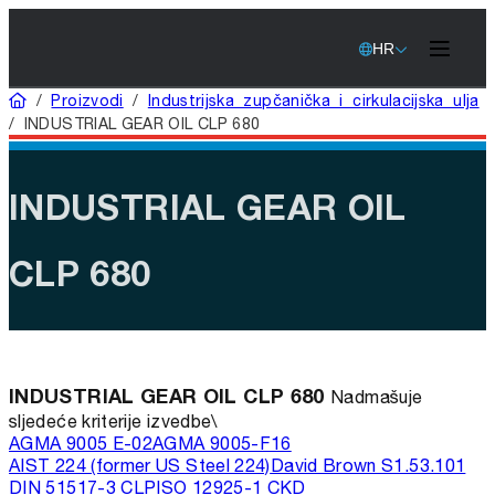
HR
Home
/
Proizvodi
/
Industrijska zupčanička i cirkulacijska ulja
/
INDUSTRIAL GEAR OIL CLP 680
INDUSTRIAL GEAR OIL
CLP 680
INDUSTRIAL GEAR OIL CLP 680
Nadmašuje
sljedeće kriterije izvedbe\
AGMA 9005 E-02
AGMA 9005-F16
AIST 224 (former US Steel 224)
David Brown S1.53.101
DIN 51517-3 CLP
ISO 12925-1 CKD