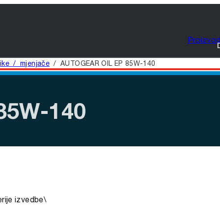
Proizvod
ike / mjenjače
/
AUTOGEAR OIL EP 85W-140
85W-140
rije izvedbe\