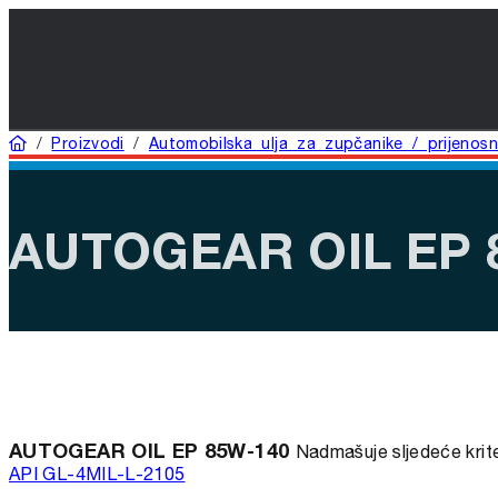
Home
/
Proizvodi
/
Automobilska ulja za zupčanike / prijenosn
AUTOGEAR OIL EP 
AUTOGEAR OIL EP 85W-140
Nadmašuje sljedeće krite
API GL-4
MIL-L-2105