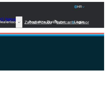
HR
i
O Nama
77 Lubricants
Zatraži Ponudu
Lubricants Advisor
Dealerlocator
Postanite Distributer
Login
Održivost Kompanije
Brodska Maziva
Promo Artikli
Stupite u Kontakt