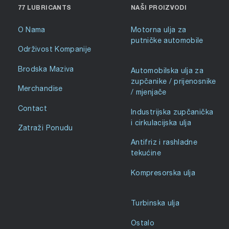
77 LUBRICANTS
NAŠI PROIZVODI
O Nama
Motorna ulja za
putničke automobile
Održivost Kompanije
Brodska Maziva
Automobilska ulja za
zupčanike / prijenosnike
Merchandise
/ mjenjače
Contact
Industrijska zupčanička
i cirkulacijska ulja
Zatraži Ponudu
Antifriz i rashladne
tekućine
Kompresorska ulja
Turbinska ulja
Ostalo