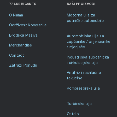
77 LUBRICANTS
NAŠI PROIZVODI
O Nama
Motorna ulja za
putničke automobile
Održivost Kompanije
Brodska Maziva
Automobilska ulja za
zupčanike / prijenosnike
Merchandise
/ mjenjače
Contact
Industrijska zupčanička
i cirkulacijska ulja
Zatraži Ponudu
Antifriz i rashladne
tekućine
Kompresorska ulja
Turbinska ulja
Ostalo