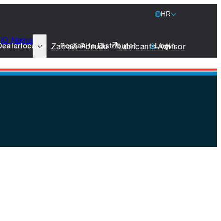
HR
i
O Nama
77 Lubricants
Zatraži Ponudu
Lubricants Advisor
Dealerlocator
Postanite Distributer
Login
Održivost Kompanije
Brodska Maziva
Promo Artikli
Stupite u Kontakt