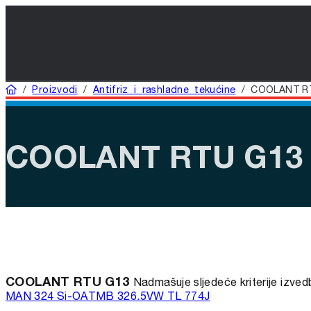
Home
/
Proizvodi
/
Antifriz i rashladne tekućine
/
COOLANT R
COOLANT RTU G13
COOLANT RTU G13
Nadmašuje sljedeće kriterije izved
MAN 324 Si-OAT
MB 326.5
VW TL 774J