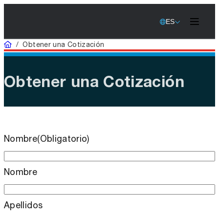
ES
Inicio
/
Obtener una Cotización
Obtener una Cotización
Nombre
(Obligatorio)
Nombre
Apellidos