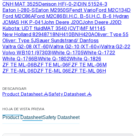
CNH MAT 3525
Denison HF(-0-2)
DIN 51524-3
Eaton I-280-S
Eaton M2950S
Fendt Vario
Ford M2C134D
Ford M2C86A
Ford M2C86B
I.H.C. B-5
I.H.C. B-6 Hydran
JCMAS HK P-041
John Deere J20C
John Deere J20D
Kubota: UDT fluid
MAT 3540 (CVT)
MF M1145
New Holland 82948718
NH410B
NH420A
Oliver: Type 55
Oliver: Type 5J
Sauer Sundstrand/ Danfoss
Valtra G2-08 (XT-60)
Valtra G2-10 (XT-60+)
Valtra G2-22
Volvo WB101 (97303)
White Q-1705
White Q-1722
White Q-1766B
White Q-1802
White Q-1826
ZF TE ML-06B
ZF TE ML-06F
ZF TE ML-06M
ZF TE-ML 06D
ZF TE-ML 06E
ZF TE-ML 06H
DESCARGAR
Product Datasheet
Safety Datasheet
HOJA DE VISTA PREVIA
Product Datasheet
Safety Datasheet