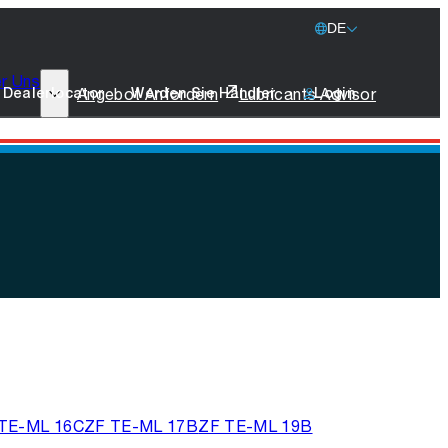
DE
r Uns
77 Lubricants
Angebot Anfordern
Lubricants Advisor
Dealerlocator
Werden Sie Händler
Login
Nachhaltigkeit
Schifffahrt
Merchandise
Nehmen Sie Kontakt
TE-ML 16C
ZF TE-ML 17B
ZF TE-ML 19B