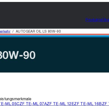
Produkte
Übe
erkehr
/
AUTOGEAR OIL LS 80W-90
Auf
80W-90
Leistungsmerkmale
TE-ML 05C
ZF TE-ML 07A
ZF TE-ML 12E
ZF TE-ML 16B
ZF 