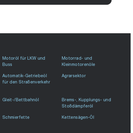
Motoröl für LKW und
Motorrad- und
Buss
Kleinmotorenöle
Automatik-Getriebeöl
Agrarsektor
für den Straßenverkehr
Gleit-/Bettbahnöl
Brems-, Kupplungs- und
Stoßdämpferöl
Schmierfette
Kettensägen-Öl