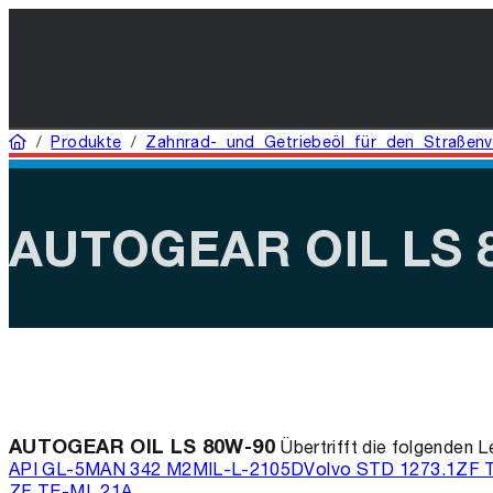
Startseite
/
Produkte
/
Zahnrad- und Getriebeöl für den Straßenv
AUTOGEAR OIL LS 
AUTOGEAR OIL LS 80W-90
Übertrifft die folgenden 
API GL-5
MAN 342 M2
MIL-L-2105D
Volvo STD 1273.1
ZF 
ZF TE-ML 21A