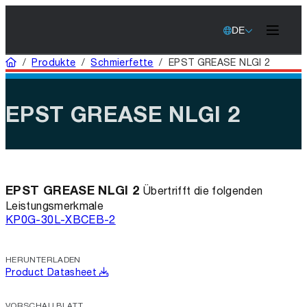
DE
Startseite
/
Produkte
/
Schmierfette
/
EPST GREASE NLGI 2
EPST GREASE NLGI 2
EPST GREASE NLGI 2
Übertrifft die folgenden
Leistungsmerkmale
KP0G-30
L-XBCEB-2
HERUNTERLADEN
Product Datasheet
VORSCHAU BLATT