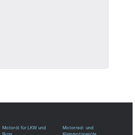
Motoröl für LKW und
Motorrad- und
Buss
Kleinmotorenöle