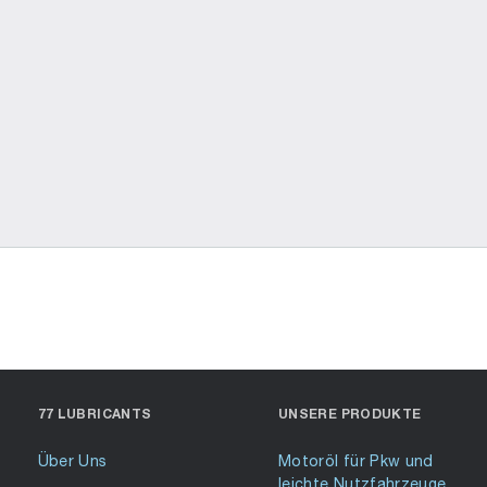
Powered By EmbedPress
77 LUBRICANTS
UNSERE PRODUKTE
Über Uns
Motoröl für Pkw und
leichte Nutzfahrzeuge