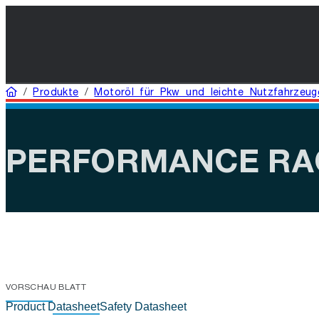
Startseite
/
Produkte
/
Motoröl für Pkw und leichte Nutzfahrzeug
PERFORMANCE RAC
VORSCHAU BLATT
Product Datasheet
Safety Datasheet