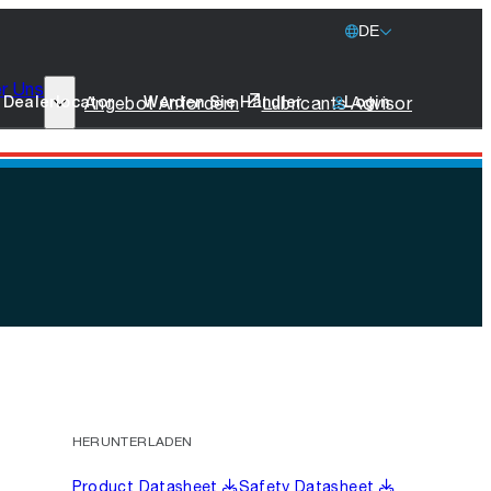
DE
r Uns
77 Lubricants
Angebot Anfordern
Lubricants Advisor
Dealerlocator
Werden Sie Händler
Login
Nachhaltigkeit
Schifffahrt
Merchandise
Nehmen Sie Kontakt
HERUNTERLADEN
Product Datasheet
Safety Datasheet