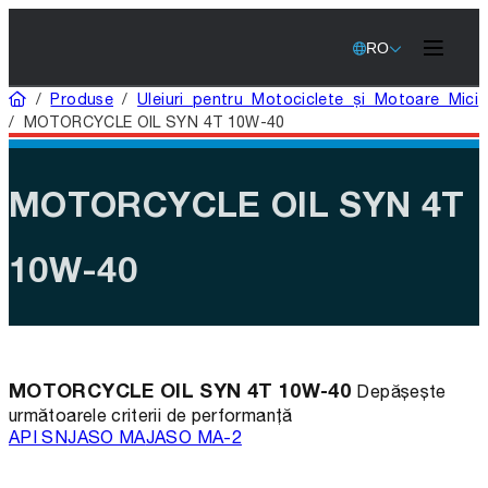
RO
Acasă
/
Produse
/
Uleiuri pentru Motociclete și Motoare Mici
/
MOTORCYCLE OIL SYN 4T 10W-40
MOTORCYCLE OIL SYN 4T
10W-40
MOTORCYCLE OIL SYN 4T 10W-40
Depășește
următoarele criterii de performanță
API SN
JASO MA
JASO MA-2