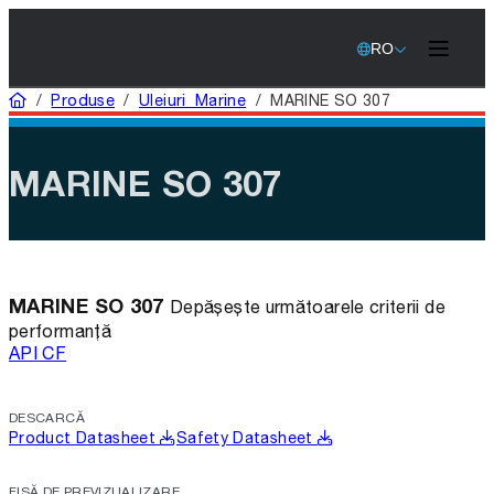
RO
Acasă
/
Produse
/
Uleiuri Marine
/
MARINE SO 307
MARINE SO 307
MARINE SO 307
Depășește următoarele criterii de
performanță
API CF
DESCARCĂ
Product Datasheet
Safety Datasheet
FIȘĂ DE PREVIZUALIZARE