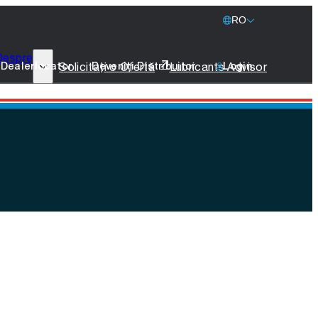
RO
Despre
77 Lubricants
Solicitați o Ofertă
Lubricants Advisor
Dealerlocator
Deveniți Distribuitor
Login
Sustenabilitate
Marine
Merchandise
Luați Legătura