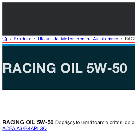
Acasă
/
Produse
/
Uleiuri de Motor pentru Autoturisme
/
RACI
RACING OIL 5W-50
RACING OIL 5W-50
Depășește următoarele criterii de 
ACEA A3/B4
API SQ