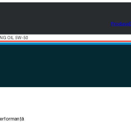
Produse
NG OIL 5W-50
performanță