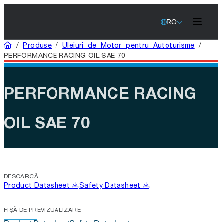
RO
Acasă
/
Produse
/
Uleiuri de Motor pentru Autoturisme
/
PERFORMANCE RACING OIL SAE 70
PERFORMANCE RACING
OIL SAE 70
DESCARCĂ
Product Datasheet
Safety Datasheet
FIȘĂ DE PREVIZUALIZARE