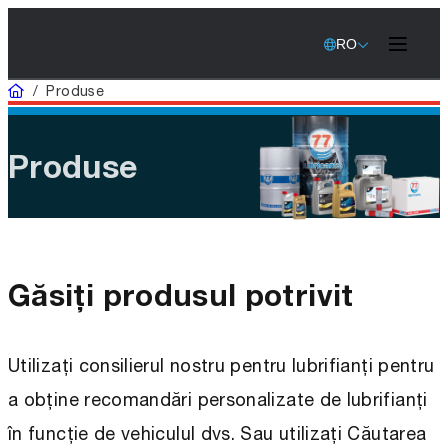
RO
Acasă
/
Produse
Produse
Găsiți produsul potrivit
Utilizați consilierul nostru pentru lubrifianți pentru
a obține recomandări personalizate de lubrifianți
în funcție de vehiculul dvs. Sau utilizați Căutarea