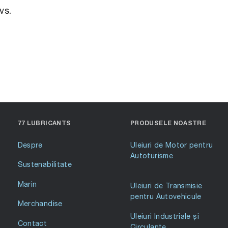
vs.
77 LUBRICANTS
PRODUSELE NOASTRE
Despre
Uleiuri de Motor pentru
Autoturisme
Sustenabilitate
Marin
Uleiuri de Transmisie
pentru Autovehicule
Merchandise
Uleiuri Industriale și
Contact
Circulante