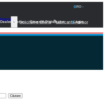
RO
Despre
77 Lubricants
Solicitați o Ofertă
Lubricants Advisor
Dealerlocator
Deveniți Distribuitor
Login
Sustenabilitate
Marine
Merchandise
Luați Legătura
Căutare