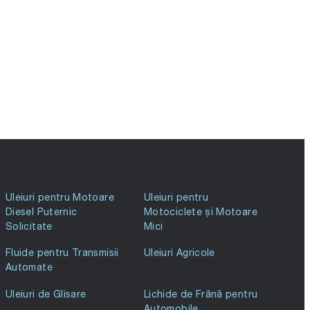
Uleiuri pentru Motoare
Uleiuri pentru
Diesel Puternic
Motociclete și Motoare
Solicitate
Mici
Fluide pentru Transmisii
Uleiuri Agricole
Automate
Uleiuri de Glisare
Lichide de Frână pentru
Automobile