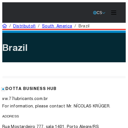
CS
Home
/
Distributoři
/
South America
/
Brazil
Brazil
DOTTA BUSINESS HUB
www.77lubricants.com.br
For information, please contact Mr. NÍCOLAS KRÜGER.
ADDRESS
Rua Mostardeiro 777, sala 1401, Porto Alegre/RS